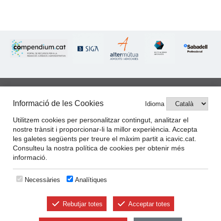
Informació de les Cookies
Idioma
IL·LUSTRE COL·LEGI
D'ADVOCATS DE VIC
Utilitzem cookies per personalitzar contingut, analitzar el
nostre trànsit i proporcionar-li la millor experiència. Accepta
les galetes següents per treure el màxim partit a icavic.cat.
Consulteu la nostra política de cookies per obtenir més
Avís legal
informació.
Política de privacitat
Necessàries
Analítiques
Política de cookies
Rebutjar totes
Acceptar totes
© Il·lustre Col·legi d’Advocats de Vic (ICAVIC) - Plaça Miquel de Clariana,