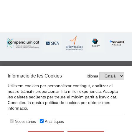
Informació de les Cookies
Idioma
IL·LUSTRE COL·LEGI
D'ADVOCATS DE VIC
Utilitzem cookies per personalitzar contingut, analitzar el
nostre trànsit i proporcionar-li la millor experiència. Accepta
les galetes següents per treure el màxim partit a icavic.cat.
Consulteu la nostra política de cookies per obtenir més
Avís legal
informació.
Política de privacitat
Necessàries
Analítiques
Política de cookies