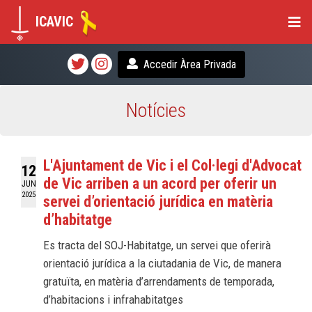
ICAVIC
Accedir Àrea Privada
Notícies
L'Ajuntament de Vic i el Col·legi d'Advocats
12
de Vic arriben a un acord per oferir un
JUN
2025
servei d’orientació jurídica en matèria
d’habitatge
Es tracta del SOJ-Habitatge, un servei que oferirà
orientació jurídica a la ciutadania de Vic, de manera
gratuïta, en matèria d’arrendaments de temporada,
d’habitacions i infrahabitatges