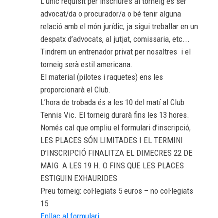
L’únic requisit per inscriure’s al torneig és ser
advocat/da o procurador/a o bé tenir alguna
relació amb el món jurídic, ja sigui treballar en un
despatx d’advocats, al jutjat, comissaria, etc...
Tindrem un entrenador privat per nosaltres i el
torneig serà estil americana.
El material (pilotes i raquetes) ens les
proporcionarà el Club.
L’hora de trobada és a les 10 del matí al Club
Tennis Vic. El torneig durarà fins les 13 hores.
Només cal que ompliu el formulari d’inscripció,
LES PLACES SÓN LIMITADES I EL TERMINI
D’INSCRIPCIÓ FINALITZA EL DIMECRES 22 DE
MAIG A LES 19 H. O FINS QUE LES PLACES
ESTIGUIN EXHAURIDES
Preu torneig: col·legiats 5 euros – no col·legiats
15
Enllaç al formulari