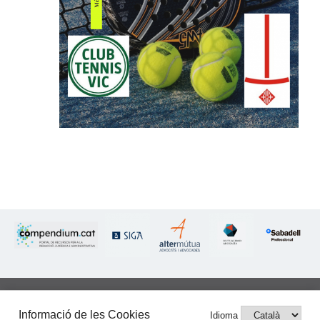
Informació de les Cookies
Idioma
IL·LUSTRE COL·LEGI